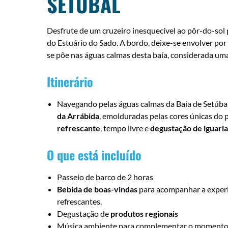
SETÚBAL
Desfrute de um cruzeiro inesquecível ao pôr-do-sol 
do Estuário do Sado. A bordo, deixe-se envolver po
se põe nas águas calmas desta baía, considerada um
Itinerário
Navegando pelas águas calmas da Baía de Setúbal
da Arrábida
, emolduradas pelas cores únicas do
refrescante
, tempo livre e
degustação de iguaria
O que está incluído
Passeio de barco de 2 horas
Bebida de boas-vindas
para acompanhar a experi
refrescantes.
Degustação de
produtos regionais
Música ambiente para complementar o momento