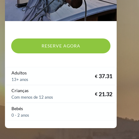
RESERVE AGORA
Adultos
37.31
€
13+ anos
Crianças
21.32
€
Com menos de 12 anos
Bebés
0 - 2 anos