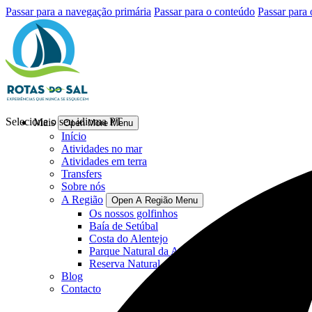
Passar para a navegação primária
Passar para o conteúdo
Passar para 
Selecione o seu idioma
PT
Mais
Open More Menu
Início
Atividades no mar
Atividades em terra
Transfers
Sobre nós
A Região
Open A Região Menu
Os nossos golfinhos
Baía de Setúbal
Costa do Alentejo
Parque Natural da Arrábida
Reserva Natural de Sado
Blog
Contacto