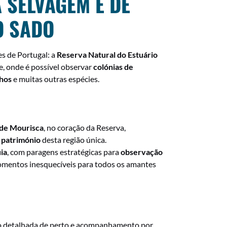
 SELVAGEM E DE
O SADO
s de Portugal: a
Reserva Natural do Estuário
e, onde é possível observar
colónias de
nhos
e muitas outras espécies.
de Mourisca
, no coração da Reserva,
o património
desta região única.
ia
, com paragens estratégicas para
observação
omentos inesquecíveis para todos os amantes
ção detalhada de perto e acompanhamento por