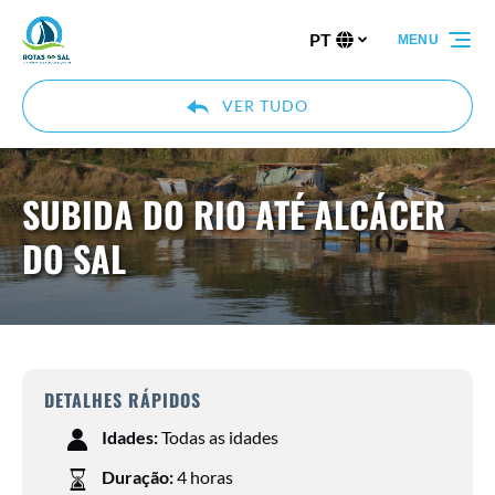
Passar para a navegação primária
Passar para o conteúdo
Passar para o rodapé
PT
MENU
Selecione
o
seu
VER TUDO
idioma
SUBIDA DO RIO ATÉ ALCÁCER
DO SAL
DETALHES RÁPIDOS
Idades:
Todas as idades
Duração:
4 horas