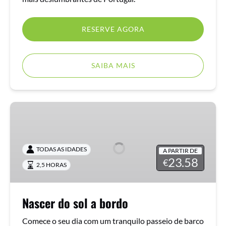
RESERVE AGORA
SAIBA MAIS
Nascer
do
sol
a
TODAS AS IDADES
A PARTIR DE
bordo
23.58
€
2,5 HORAS
Nascer do sol a bordo
Comece o seu dia com um tranquilo passeio de barco