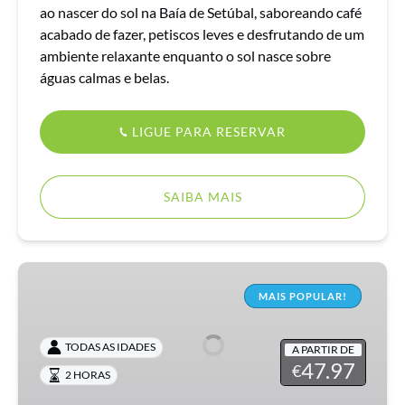
ao nascer do sol na Baía de Setúbal, saboreando café
acabado de fazer, petiscos leves e desfrutando de um
ambiente relaxante enquanto o sol nasce sobre
águas calmas e belas.
LIGUE PARA RESERVAR
SAIBA MAIS
Golfinhos
na
MAIS POPULAR!
Baía
de
TODAS AS IDADES
A PARTIR DE
Setúbal
47.97
€
2 HORAS