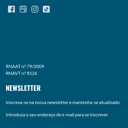
(opens
in
new
window)
RNAAT n.º 79/2009
RNAVT n.º 8126
NEWSLETTER
Inscreva-se na nossa newsletter e mantenha-se atualizado
*
Introduza o seu endereço de e-mail para se inscrever