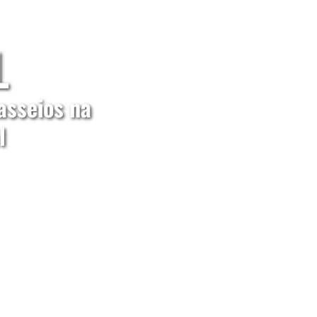
L
asseios na
l