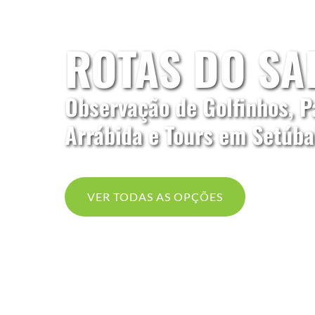
ROTAS DO SA
Observação de Golfinhos, P
Arrábida e Tours em Setúba
VER TODAS AS OPÇÕES