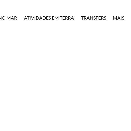
Open Mo
 NO MAR
ATIVIDADES EM TERRA
TRANSFERS
MAIS
Menu