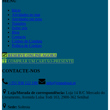
MENU
Início
Atividades no mar
Atividades em terra
Transfers
Sobre nós
Blog
Contacto
Código de Conduta
Política de Cookies
RESERVE ONLINE AGORA
COMPRAR UM CARTÃO-PRESENTE
CONTACTE-NOS
+351 938 122 190
info@rotasdosal.pt
Loja/Morada de correspondência:
Loja 14 R/C Mercado do
Livramento, Avenida Luísa Todi 163, 2900-362 Setúbal
Sede:
Soltroia