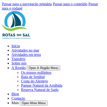
Passar para a navegação primária
Passar para o conteúdo
Passar
para o rodapé
Início
Atividades no mar
Atividades em terra
Transfers
Sobre nós
A Região
Open A Região Menu
Os nossos golfinhos
Baía de Setúbal
Costa do Alentejo
Parque Natural da Arrábida
Reserva Natural de Sado
Blog
Contacto
Mais
Open More Menu