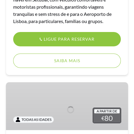
motoristas profissionais, garantindo viagens
tranquilas e sem stress de e para o Aeroporto de
Lisboa, para particulares, famílias ou grupos.
LIGUE PARA RESERVAR
SAIBA MAIS
Transporte
de
Setúbal
para
A PARTIR DE
o
80
€
TODAS AS IDADES
aeroporto