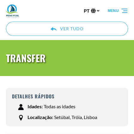
Passar para a navegação primária
Passar para o conteúdo
Passar para o rodapé
PT
MENU
Selecione
o
seu
VER TUDO
idioma
TRANSFER
DETALHES RÁPIDOS
Idades:
Todas as idades
Localização:
Setúbal, Tróia, Lisboa