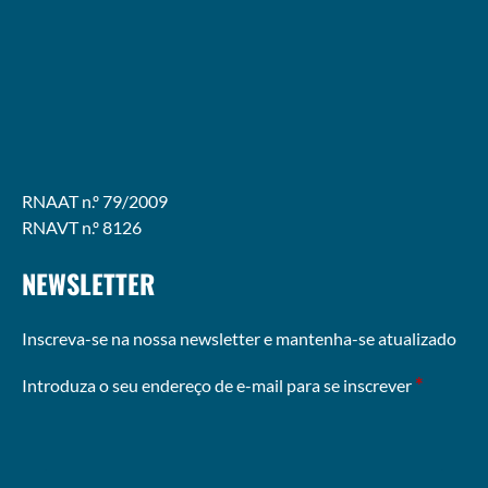
(opens
in
new
window)
RNAAT n.º 79/2009
RNAVT n.º 8126
NEWSLETTER
Inscreva-se na nossa newsletter e mantenha-se atualizado
*
Introduza o seu endereço de e-mail para se inscrever