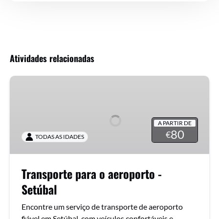
Atividades relacionadas
Transporte
para
o
aeroporto
A PARTIR DE
-
80
€
TODAS AS IDADES
Setúbal
Transporte para o aeroporto -
Setúbal
Encontre um serviço de transporte de aeroporto
fiável em Setúbal, com veículos confortáveis e