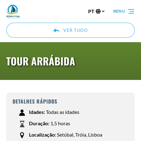
Passar para a navegação primária
Passar para o conteúdo
Passar para o rodapé
PT
MENU
Selecione
o
seu
VER TUDO
idioma
TOUR ARRÁBIDA
DETALHES RÁPIDOS
Idades:
Todas as idades
Duração:
1,5 horas
Localização:
Setúbal, Tróia, Lisboa