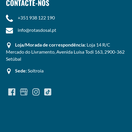
CONTACTE-NOS
+351 938 122 190
info@rotasdosal.pt
Loja/Morada de correspondência:
Loja 14 R/C
Mercado do Livramento, Avenida Luísa Todi 163, 2900-362
Setúbal
Sede:
Soltroia
(opens
in
new
window)