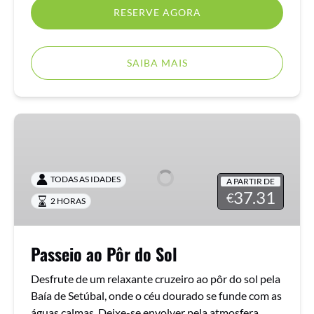
RESERVE AGORA
SAIBA MAIS
Passeio
ao
Pôr
do
TODAS AS IDADES
A PARTIR DE
Sol
37.31
€
2 HORAS
Passeio ao Pôr do Sol
Desfrute de um relaxante cruzeiro ao pôr do sol pela
Baía de Setúbal, onde o céu dourado se funde com as
águas calmas. Deixe-se envolver pela atmosfera,