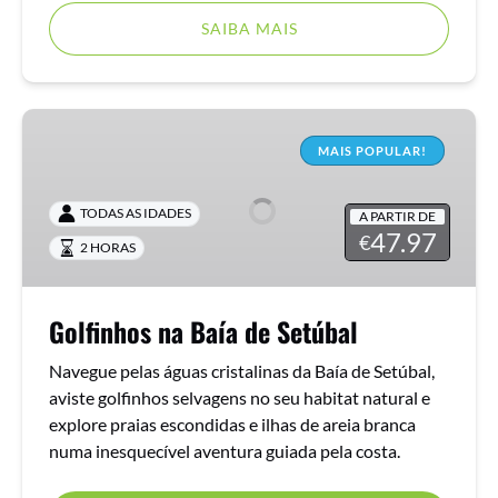
SAIBA MAIS
Golfinhos
na
MAIS POPULAR!
Baía
de
TODAS AS IDADES
A PARTIR DE
Setúbal
47.97
€
2 HORAS
Golfinhos na Baía de Setúbal
Navegue pelas águas cristalinas da Baía de Setúbal,
aviste golfinhos selvagens no seu habitat natural e
explore praias escondidas e ilhas de areia branca
numa inesquecível aventura guiada pela costa.