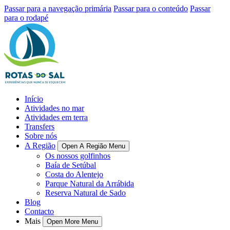
Passar para a navegação primária
Passar para o conteúdo
Passar
para o rodapé
Início
Atividades no mar
Atividades em terra
Transfers
Sobre nós
A Região
Open A Região Menu
Os nossos golfinhos
Baía de Setúbal
Costa do Alentejo
Parque Natural da Arrábida
Reserva Natural de Sado
Blog
Contacto
Mais
Open More Menu