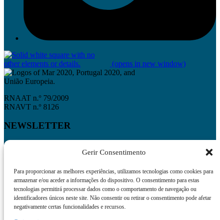
(opens in new window)
RNAAT n.º 79/2009
RNAVT n.º 8126
NEWSLETTER
Inscreva-se na nossa newsletter e mantenha-se atualizado
Gerir Consentimento
*
Introduza o seu endereço de e-mail para se inscrever
Para proporcionar as melhores experiências, utilizamos tecnologias como cookies para
armazenar e/ou aceder a informações do dispositivo. O consentimento para estas
tecnologias permitirá processar dados como o comportamento de navegação ou
identificadores únicos neste site. Não consentir ou retirar o consentimento pode afetar
negativamente certas funcionalidades e recursos.