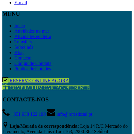
E-mail
MENU
Início
Atividades no mar
Atividades em terra
Transfers
Sobre nós
Blog
Contacto
Código de Conduta
Política de Cookies
RESERVE ONLINE AGORA
COMPRAR UM CARTÃO-PRESENTE
CONTACTE-NOS
+351 938 122 190
info@rotasdosal.pt
Loja/Morada de correspondência:
Loja 14 R/C Mercado do
Livramento, Avenida Luísa Todi 163, 2900-362 Setúbal